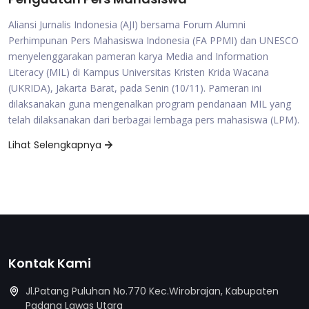
Aliansi Jurnalis Indonesia (AJI) bersama Forum Alumni
Perhimpunan Pers Mahasiswa Indonesia (FA PPMI) dan UNESCO
menyelenggarakan pameran karya Media and Information
Literacy (MIL) di Kampus Universitas Kristen Krida Wacana
(UKRIDA), Jakarta Barat, pada Senin (10/11). Pameran ini
dilaksanakan guna mengenalkan program pendanaan MIL yang
telah dilaksanakan dari berbagai lembaga pers mahasiswa (LPM).
Lihat Selengkapnya
Kontak Kami
Jl.Patang Puluhan No.770 Kec.Wirobrajan, Kabupaten
Padang Lawas Utara