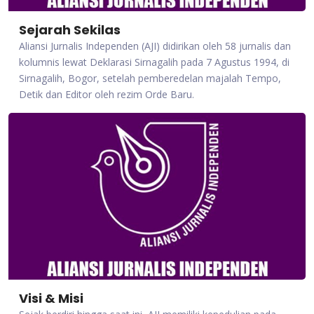
Sejarah Sekilas
Aliansi Jurnalis Independen (AJI) didirikan oleh 58 jurnalis dan
kolumnis lewat Deklarasi Sirnagalih pada 7 Agustus 1994, di
Sirnagalih, Bogor, setelah pemberedelan majalah Tempo,
Detik dan Editor oleh rezim Orde Baru.
Visi & Misi