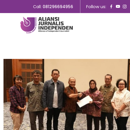
Follow us:
Call:
081296694956