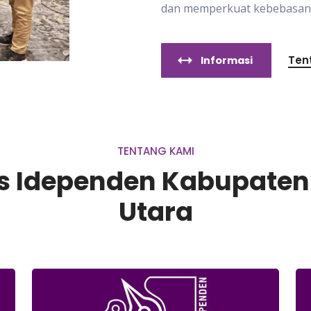
dan memperkuat kebebasan p
Ten
Informasi
TENTANG KAMI
lis Idependen Kabupate
Utara