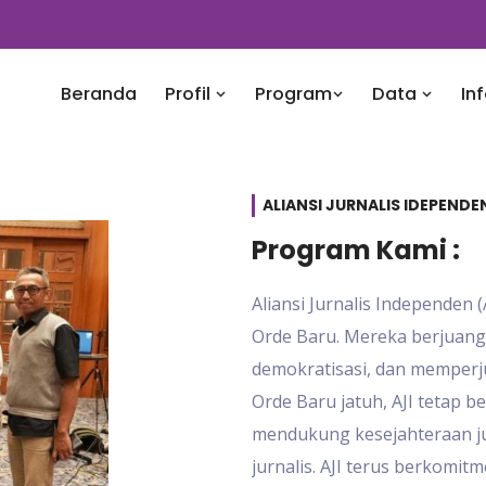
Beranda
Profil
Program
Data
In
ALIANSI JURNALIS IDEPEND
Program Kami :
Aliansi Jurnalis Independen 
Orde Baru. Mereka berjuan
demokratisasi, dan memperju
Orde Baru jatuh, AJI tetap 
mendukung kesejahteraan ju
jurnalis. AJI terus berkomi