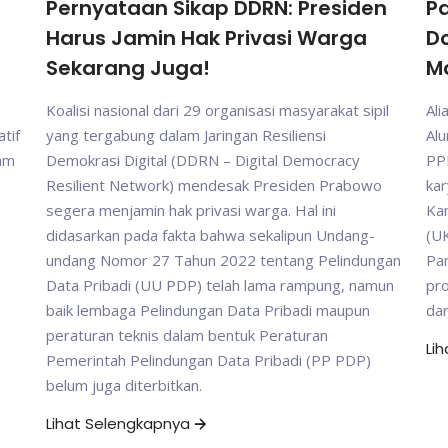
Pernyataan Sikap DDRN: Presiden
Pa
Harus Jamin Hak Privasi Warga
D
Sekarang Juga!
M
Koalisi nasional dari 29 organisasi masyarakat sipil
Ali
tif
yang tergabung dalam Jaringan Resiliensi
Al
gam
Demokrasi Digital (DDRN – Digital Democracy
PP
Resilient Network) mendesak Presiden Prabowo
kar
segera menjamin hak privasi warga. Hal ini
Ka
didasarkan pada fakta bahwa sekalipun Undang-
(UK
undang Nomor 27 Tahun 2022 tentang Pelindungan
Pam
Data Pribadi (UU PDP) telah lama rampung, namun
pr
baik lembaga Pelindungan Data Pribadi maupun
da
peraturan teknis dalam bentuk Peraturan
Li
Pemerintah Pelindungan Data Pribadi (PP PDP)
belum juga diterbitkan.
Lihat Selengkapnya