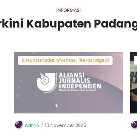
INFORMASI
rkini Kabupaten Padan
disrupsi media informasi, literasi digital
Admin
10 November 2025